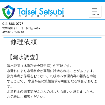
メ
menu
ニ
ュ
011-886-0778
ー
営業時間（土・日・祝日お休み）
AM9:00～PM17:00
修理依頼
【漏水調査】
漏水証明（水道料金免額申請）が可能です。
水漏れにより水道料金が高額に請求されることがあります。
指定業者が修理をおこない、札幌市へ修理内容の報告を申請
することで、 水道料金の減額請求が可能となる場合がありま
す。
水道料金の請求額がふだんの月よりも高いと感じましたら、
お気軽にご相談ください。