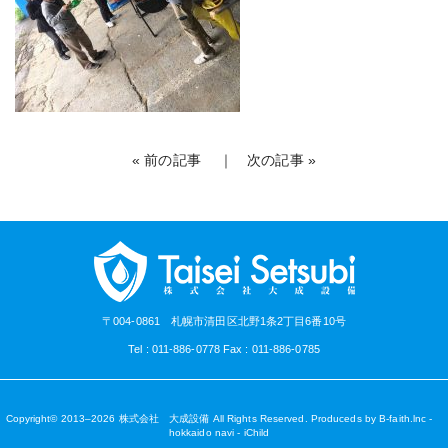
«
前の記事
｜
次の記事
»
〒004-0861 札幌市清田区北野1条2丁目6番10号
Tel : 011-886-0778 Fax : 011-886-0785
Copyright© 2013–2026
株式会社 大成設備
All Rights Reserved. Produceds by
B-faith.lnc
-
hokkaido navi
-
iChild