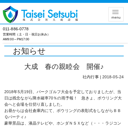
メ
menu
ニ
ュ
011-886-0778
ー
営業時間（土・日・祝日お休み）
AM9:00～PM17:00
お知らせ
大成 春の親睦会 開催♪
社内行事
| 2018-05-24
2018年5月19日、パークゴルフ大会を予定しておりましたが、当
日は残念ながら降水確率70％の雨予報！ 急きょ、ボウリング大
会へと会場を仕切り直しました。
お昼からは会社倉庫内にて、ボウリングの表彰式をしながらＢＢ
Ｑパーティ♪
豪華景品は、液晶テレビや、ホンダＮＳＸなど（・・・ラジコン